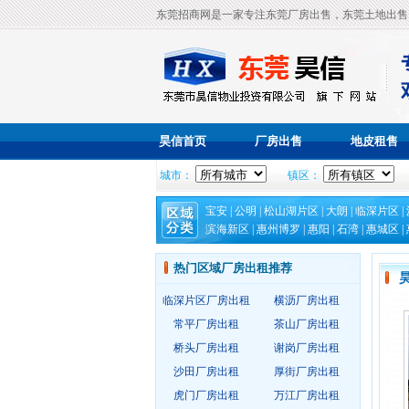
东莞招商网是一家专注东莞厂房出售，东莞土地出售
昊信首页
厂房出售
地皮租售
城市：
镇区：
宝安
|
公明
|
松山湖片区
|
大朗
|
临深片区
|
滨海新区
|
惠州博罗
|
惠阳
|
石湾
|
惠城区
|
热门区域厂房出租推荐
临深片区厂房出租
横沥厂房出租
常平厂房出租
茶山厂房出租
桥头厂房出租
谢岗厂房出租
沙田厂房出租
厚街厂房出租
虎门厂房出租
万江厂房出租