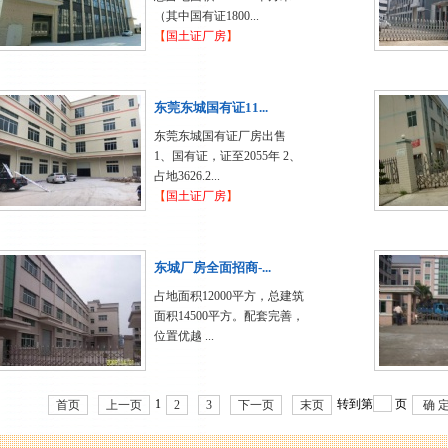
（其中国有证1800...
【
国土证厂房
】
东莞东城国有证11...
东莞东城国有证厂房出售
1、国有证，证至2055年 2、
占地3626.2...
【
国土证厂房
】
东城厂房全面招商-...
占地面积12000平方，总建筑
面积14500平方。配套完善，
位置优越 ...
1
转到第
页
首页
上一页
2
3
下一页
末页
确 