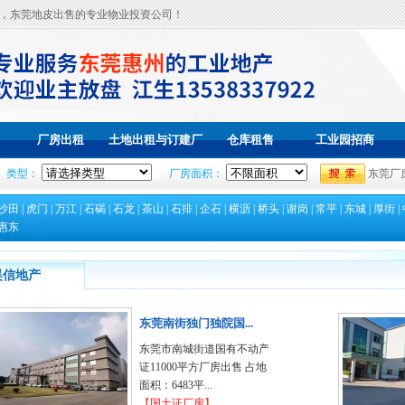
，东莞地皮出售的专业物业投资公司！
厂房出租
土地出租与订建厂
仓库租售
工业园招商
类型：
厂房面积：
东莞厂
房
沙田
|
虎门
|
万江
|
石碣
|
石龙
|
茶山
|
石排
|
企石
|
横沥
|
桥头
|
谢岗
|
常平
|
东城
|
厚街
|
惠东
昊信地产
东莞南街独门独院国...
东莞市南城街道国有不动产
证11000平方厂房出售 占地
面积：6483平...
【
国土证厂房
】