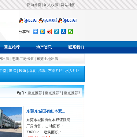
设为首页
|
加入收藏
|
网站地图
分享到
重点推荐
地产资讯
联系我们
房出售
|
惠州厂房出售
|
东莞土地出售
中堂
|
道滘
|
凤岗
|
塘厦
|
清溪
|
东部片区
|
水乡片区
|
热门：
重点推荐
|
重点推荐2
|
重点推荐3
东莞东城国有红本双...
东莞东城国有红本双证独院
厂房出售， 占地面积：
33600㎡， 建筑面积：...