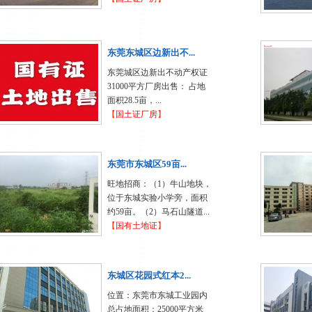
东莞东城区边新出不...
东莞城区边新出不动产权证
31000平方厂房出售： 占地
面积28.5亩，...
【
国土证厂房
】
东莞市东城区59亩...
旺地招商：（1）牛山地块，
位于东城实验小学旁，面积
约59亩。（2）马石山隧道...
【
国有土地证
】
东城区花园式红本2...
位置：东莞市东城工业园内
总占地面积：25000平方米