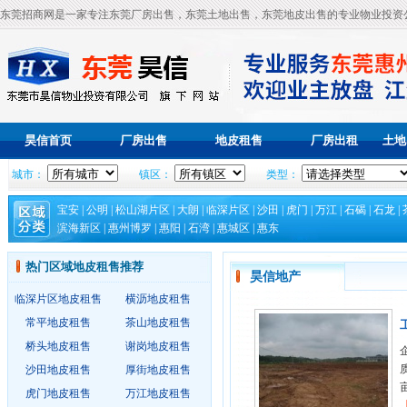
东莞招商网是一家专注东莞厂房出售，东莞土地出售，东莞地皮出售的专业物业投资
昊信首页
厂房出售
地皮租售
厂房出租
土地
城市：
镇区：
类型：
宝安
|
公明
|
松山湖片区
|
大朗
|
临深片区
|
沙田
|
虎门
|
万江
|
石碣
|
石龙
|
滨海新区
|
惠州博罗
|
惠阳
|
石湾
|
惠城区
|
惠东
热门区域地皮租售推荐
昊信地产
临深片区地皮租售
横沥地皮租售
常平地皮租售
茶山地皮租售
桥头地皮租售
谢岗地皮租售
沙田地皮租售
厚街地皮租售
虎门地皮租售
万江地皮租售