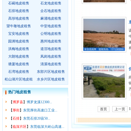
石碣地皮租售
石龙地皮租售
石排地皮租售
企石地皮租售
高埗地皮租售
麻涌地皮租售
望牛墩地皮租售
中堂地皮租售
宝安地皮租售
公明地皮租售
园洲地皮租售
惠州地皮租售
有
洪梅地皮租售
道滘地皮租售
大朗地皮租售
凤岗地皮租售
塘厦地皮租售
清溪地皮租售
石湾地皮租售
东部片区地皮租售
松山湖片区地皮租
水乡片区地皮租售
售
热门地皮租售
【
博罗县
】
博罗龙溪12300...
1
首页
上一页
【
厚街
】
东莞厚街高速口工业...
【
石排
】
东莞石排20亩50...
【
临深片区
】
东莞临深大岭山高速...