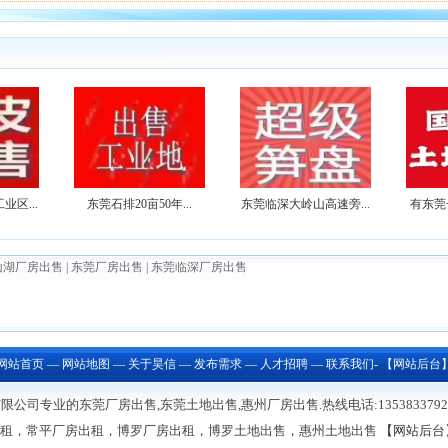
区...
东莞石排20亩50年...
东莞临深大岭山高速旁...
有东莞一
山湖厂房出售
|
东莞厂房出售
|
东莞临深厂房出售
网站首页
—
网站地图
—
关于昊信
—
发布需求
—
人才招聘
—
联系我们
-
【网站后台
司专业的东莞厂房出售,东莞土地出售,惠州厂房出售.热线电话:13538337922/13
出租，常平厂房出租，博罗厂房出租，博罗土地出售，惠州土地出售
【网站后台