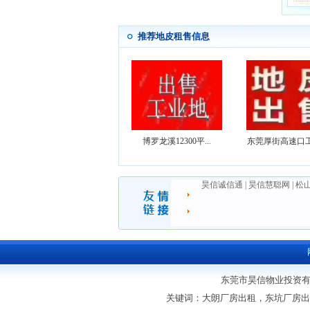
推荐地皮租售信息
博罗龙溪12300平...
东莞厚街高速口工业
昊信诚信通
|
昊信慧聪网
|
松
东莞市昊信物业投资有限公
关键词：大朗厂房出租，东坑厂房