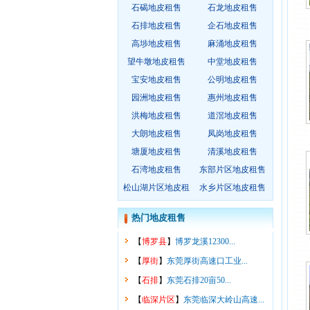
石碣地皮租售
石龙地皮租售
石排地皮租售
企石地皮租售
高埗地皮租售
麻涌地皮租售
望牛墩地皮租售
中堂地皮租售
宝安地皮租售
公明地皮租售
园洲地皮租售
惠州地皮租售
洪梅地皮租售
道滘地皮租售
大朗地皮租售
凤岗地皮租售
塘厦地皮租售
清溪地皮租售
石湾地皮租售
东部片区地皮租售
松山湖片区地皮租
水乡片区地皮租售
售
热门地皮租售
【
博罗县
】
博罗龙溪12300...
【
厚街
】
东莞厚街高速口工业...
【
石排
】
东莞石排20亩50...
【
临深片区
】
东莞临深大岭山高速...