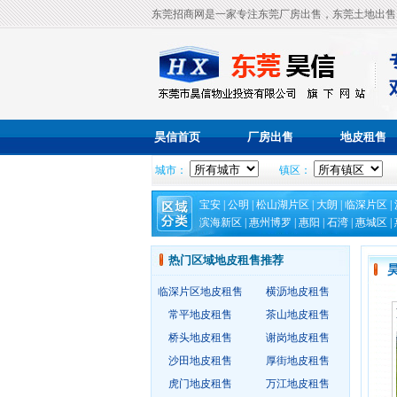
东莞招商网是一家专注东莞厂房出售，东莞土地出售
昊信首页
厂房出售
地皮租售
城市：
镇区：
宝安
|
公明
|
松山湖片区
|
大朗
|
临深片区
|
滨海新区
|
惠州博罗
|
惠阳
|
石湾
|
惠城区
|
热门区域地皮租售推荐
临深片区地皮租售
横沥地皮租售
常平地皮租售
茶山地皮租售
桥头地皮租售
谢岗地皮租售
沙田地皮租售
厚街地皮租售
虎门地皮租售
万江地皮租售