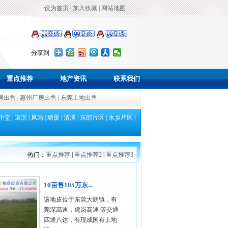
设为首页
|
加入收藏
|
网站地图
分享到
重点推荐
地产资讯
联系我们
房出售
|
惠州厂房出售
|
东莞土地出售
中堂
|
道滘
|
凤岗
|
塘厦
|
清溪
|
东部片区
|
水乡片区
|
热门：
重点推荐
|
重点推荐2
|
重点推荐3
10亩售105万东...
该地皮位于东莞大朗镇，有
莞深高速，虎岗高速 等交通
四通八达，有现成国有土地