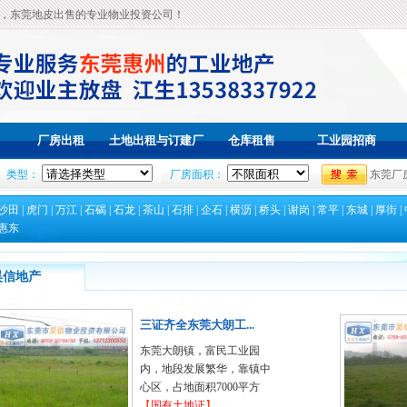
，东莞地皮出售的专业物业投资公司！
厂房出租
土地出租与订建厂
仓库租售
工业园招商
类型：
厂房面积：
东莞厂
房
沙田
|
虎门
|
万江
|
石碣
|
石龙
|
茶山
|
石排
|
企石
|
横沥
|
桥头
|
谢岗
|
常平
|
东城
|
厚街
|
惠东
昊信地产
三证齐全东莞大朗工...
东莞大朗镇，富民工业园
内，地段发展繁华，靠镇中
心区，占地面积7000平方
【
国有土地证
】