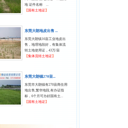
地 证件名称 ...
【
国有土地证
】
东莞大朗地皮出售 ...
东莞大朗镇16亩工业地皮出
售，地理地段好，有集体流
转土地使用证，43万/亩
【
集体流转土地证
】
东莞大朗镇270亩...
东莞市大朗镇有270亩商住用
地出售,繁华地段,有办证指
标，6个月可办好国有土...
【
国有土地证
】