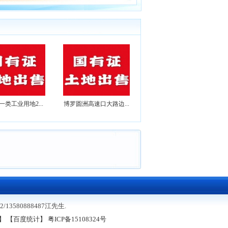
类工业用地2...
博罗圆洲高速口大路边...
】
580888487江先生.
】
【百度统计】
粤ICP备15108324号