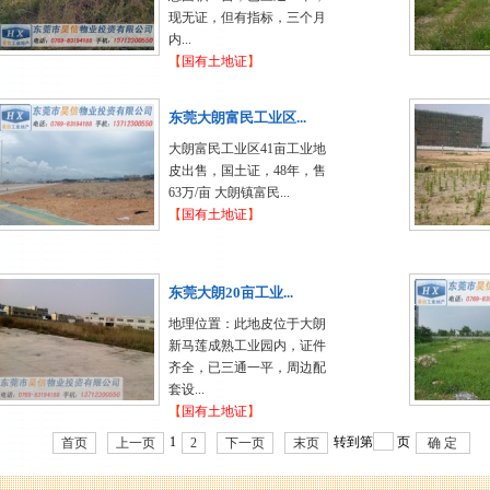
现无证，但有指标，三个月
内...
【
国有土地证
】
东莞大朗富民工业区...
大朗富民工业区41亩工业地
皮出售，国土证，48年，售
63万/亩 大朗镇富民...
【
国有土地证
】
东莞大朗20亩工业...
地理位置：此地皮位于大朗
新马莲成熟工业园内，证件
齐全，已三通一平，周边配
套设...
【
国有土地证
】
1
转到第
页
首页
上一页
2
下一页
末页
确 定