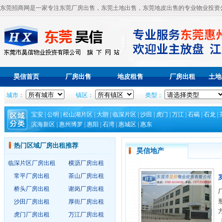
东莞招商网是一家专注东莞厂房出售，东莞土地出售，东莞地皮出售的专业物业投资
昊信首页
厂房出售
地皮租售
厂房出租
土地
城市：
镇区：
类型：
宝安
|
公明
|
松山湖片区
|
大朗
|
临深片区
|
沙田
|
虎门
|
万江
|
石碣
|
石龙
|
滨海新区
|
惠州博罗
|
惠阳
|
石湾
|
惠城区
|
惠东
热门区域厂房出租推荐
昊信地产
临深片区厂房出租
横沥厂房出租
常平厂房出租
茶山厂房出租
桥头厂房出租
谢岗厂房出租
沙田厂房出租
厚街厂房出租
虎门厂房出租
万江厂房出租